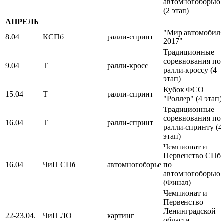
автомногоборью
(2 этап)
АПРЕЛЬ
"Мир автомобил
8.04
КСПб
ралли-спринт
2017"
Традиционные
соревнования по
9.04
Т
ралли-кросс
ралли-кроссу (4
этап)
Кубок ФСО
15.04
Т
ралли-спринт
"Роллер" (4 этап
Традиционные
соревнования по
16.04
Т
ралли-спринт
ралли-спринту (
этап)
Чемпионат и
Первенство СПб
16.04
ЧиП СПб
автомногоборье
по
автомногоборью
(Финал)
Чемпионат и
Первенство
Ленинградской
22-23.04.
ЧиП ЛО
картинг
области