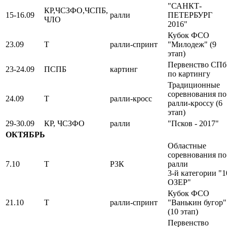
"САНКТ-
КР,ЧСЗФО,ЧСПБ,
15-16.09
ралли
ПЕТЕРБУРГ
ЧЛО
2016"
Кубок ФСО
23.09
Т
ралли-спринт
"Милодеж" (9
этап)
Первенство СПб
23-24.09
ПСПБ
картинг
по картингу
Традиционные
соревнования по
24.09
Т
ралли-кросс
ралли-кроссу (6
этап)
29-30.09
КР, ЧСЗФО
ралли
"Псков - 2017"
ОКТЯБРЬ
Областные
соревнования по
7.10
Т
Р3К
ралли
3-й категории "1
ОЗЕР"
Кубок ФСО
21.10
Т
ралли-спринт
"Ванькин бугор"
(10 этап)
Первенство