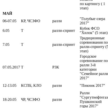
по картингу ( 1
этап)
МАЙ
"Голубые озера
06-07.05
КР, ЧСЗФО
ралли
2017"
Кубок ФСО
6.05
Т
ралли-спринт
"Хилок" (5 этап)
Традиционные
соревнования по
7.05
Т
ралли-спринт
ралли-спринту (
этап)
Городское
соревнование по
ралли 3-й
07.05.2017
Т
Р3К
категории
"Семейное ралл
2017"
12-13.05
КСПБ, КЛО
ралли
"Пикник 2017"
Ралли
"Сургутнефтегаз
18-20.05
ЧР, ЧСЗФО
ралли
Пушкинский
горы 2017"