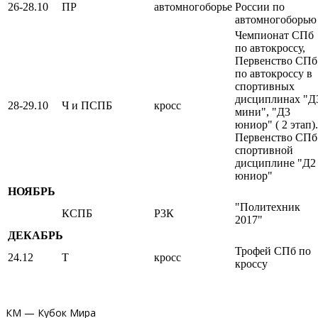
26-28.10
ПР
автомногоборье
России по
автомногоборью
Чемпионат СПб
по автокроссу,
Первенство СПб
по автокроссу в
спортивных
дисциплинах "Д
28-29.10
Ч и ПСПБ
кросс
мини", "Д3
юниор" ( 2 этап).
Первенство СПб
спортивной
дисциплине "Д2
юниор"
НОЯБРЬ
"Политехник
КСПБ
Р3К
2017"
ДЕКАБРЬ
Трофей СПб по
24.12
Т
кросс
кроссу
КМ — Кубок Мира