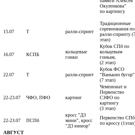
памяти Алексея
Окуленкова"
по картингу
Традиционные
соревнования по
15.07
Т
ралли-спринт
ралли-спринту (
этап)
Кубок СПб по
кольцевые
кольцевым
16.07
КСПБ
гонки
гонкам,
(2 этап)
Кубок ФСО
22.07
Т
ралли-спринт
"Ванькин бугор"
(7 этап)
Чемпионат и
Первенство
22-23.07
ЧФО, ПФО
картинг
СЗФО по
картингу
(3 этап)
кросс "Д3
Первенство СПб
22-23.07
ПСПб
мини", кросс
по кроссу (1этап
"Д3 юниор"
АВГУСТ