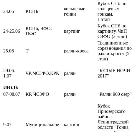
Кубок СПб по
кольцевые
кольцевым
24.06
КСПБ
гонки
гонкам,
1 этап
Кубок СПб по
КСПб, ЧФО,
24-25.06
картинг
картингу, ЧиП
ПФО
СЗФО (2 этап)
Традиционные
соревнования по
25.06
Т
ралли-кросс
ралли-кроссу (5
этап)
29.06-
"БЕЛЫЕ НОЧИ
ЧР, ЧСЗФО,КРК
ралли
1.07
2017"
ИЮЛЬ
07-08.07
КР, ЧСЗФО
ралли
"Ралли 900 озер"
Кубок
Приозерского
района
Ленинградской
9.07
Муниципальное
картинг
области "Гонка