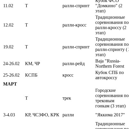
Кубок ФСО
11.02
Т
ралли-спринт
"Домкино" (2
этап)
Традиционные
соревнования по
12.02
Т
ралли-кросс
ралли-кроссу (2
этап)
Традиционные
соревнования по
19.02
Т
ралли-спринт
ралли-спринту ( 
этап)
Baja "Russia‐
24-26.02
КМ, ЧР
ралли-рейд
Northern Forest
Кубок СПБ по
25-26.02
КСПБ
кросс
автокроссу
МАРТ
Городские
соревнования по
Т
трек
трековым
гонкам (3 этап)
3-4.03
КР, ЧСЗФО, КРК
ралли
"Яккима 2017"
Традиционные
соревнования по