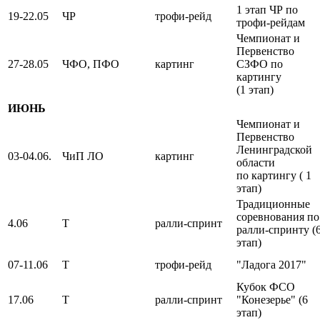
1 этап ЧР по
19-22.05
ЧР
трофи-рейд
трофи-рейдам
Чемпионат и
Первенство
27-28.05
ЧФО, ПФО
картинг
СЗФО по
картингу
(1 этап)
ИЮНЬ
Чемпионат и
Первенство
Ленинградской
03-04.06.
ЧиП ЛО
картинг
области
по картингу ( 1
этап)
Традиционные
соревнования по
4.06
Т
ралли-спринт
ралли-спринту (
этап)
07-11.06
Т
трофи-рейд
"Ладога 2017"
Кубок ФСО
17.06
Т
ралли-спринт
"Конезерье" (6
этап)