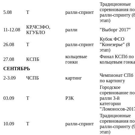
Традиционные
соревнования по
5.08
Т
ралли-спринт
ралли-спринту (
этап)
КР,ЧСЗФО,
11-12.08
ралли
"Выборг 2017"
КГУБЛО
Кубок ФСО
26.08
Т
ралли-спринт
"Конезерье" (8
этап)
кольцевые
Финал КСПб по
27.08
КСПБ
гонки
кольцевым гонк
СЕНТЯБРЬ
Чемпионат СПб
2-3.09
ЧСПБ
картинг
по картингу
Городское
соревнование по
03.09
Т
Р3К
ралли 3-й
категории
"Ломоносов-201
Традиционные
соревнования по
10.09
Т
ралли-спринт
ралли-спринту (
этап)