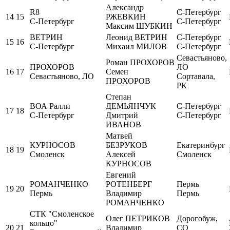
Александр
R8
С-Петербург
14
15
РЖЕВКИН
С-Петербург
С-Петербург
Максим ШУБКИН
ВЕТРИН
Леонид ВЕТРИН
С-Петербург
15
16
С-Петербург
Михаил МИЛОВ
С-Петербург
Севастьяново,
Роман ПРОХОРОВ
ПРОХОРОВ
ЛО
16
17
Семен
Севастьяново, ЛО
Сортавала,
ПРОХОРОВ
РК
Степан
ВОА Ралли
ДЕМЬЯНЧУК
С-Петербург
17
18
С-Петербург
Дмитрий
С-Петербург
ИВАНОВ
Матвей
КУРНОСОВ
БЕЗРУКОВ
Екатеринбург
18
19
Смоленск
Алексей
Смоленск
КУРНОСОВ
Евгений
РОМАНЧЕНКО
РОТЕНБЕРГ
Пермь
19
20
Пермь
Владимир
Пермь
РОМАНЧЕНКО
СТК "Смоленское
Олег ПЕТРИКОВ
Дорогобуж,
кольцо"
20
21
Владимир
СО