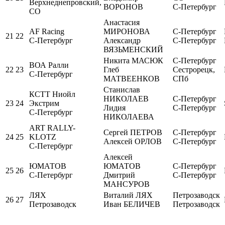
Верхнеднепровский,
ВОРОНОВ
С-Петербург
СО
Анастасия
AF Racing
МИРОНОВА
С-Петербург
21
22
С-Петербург
Александр
С-Петербург
ВЯЗЬМЕНСКИЙ
Никита МАСЮК
С-Петербург
ВОА Ралли
22
23
Глеб
Сестрорецк,
С-Петербург
МАТВЕЕНКОВ
СПб
Станислав
КСТТ Ниойл
НИКОЛАЕВ
С-Петербург
23
24
Экстрим
Лидия
С-Петербург
С-Петербург
НИКОЛАЕВА
ART RALLY-
Сергей ПЕТРОВ
С-Петербург
24
25
KLOTZ
Алексей ОРЛОВ
С-Петербург
С-Петербург
Алексей
ЮМАТОВ
ЮМАТОВ
С-Петербург
25
26
С-Петербург
Дмитрий
С-Петербург
МАНСУРОВ
ЛЯХ
Виталий ЛЯХ
Петрозаводск
26
27
Петрозаводск
Иван БЕЛИЧЕВ
Петрозаводск