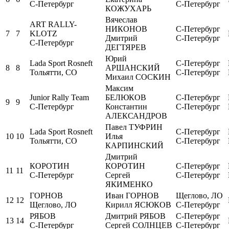
С-Петербург
С-Петербург
КОЖУХАРЬ
Вячеслав
ART RALLY-
НИКОНОВ
С-Петербург
7
7
KLOTZ
Дмитрий
С-Петербург
С-Петербург
ДЕГТЯРЕВ
Юрий
Lada Sport Rosneft
С-Петербург
8
8
АРШАНСКИЙ
Тольятти, СО
С-Петербург
Михаил СОСКИН
Максим
Junior Rally Team
БЕЛЮКОВ
С-Петербург
9
9
С-Петербург
Константин
С-Петербург
АЛЕКСАНДРОВ
Павел ТУФРИН
Lada Sport Rosneft
С-Петербург
10
10
Илья
Тольятти, СО
С-Петербург
КАРПИНСКИЙ
Дмитрий
КОРОТИН
КОРОТИН
С-Петербург
11
11
С-Петербург
Сергей
С-Петербург
ЯКИМЕНКО
ГОРНОВ
Иван ГОРНОВ
Щеглово, ЛО
12
12
Щеглово, ЛО
Кирилл ЯСЮКОВ
С-Петербург
РЯБОВ
Дмитрий РЯБОВ
С-Петербург
13
14
С-Петербург
Сергей СОЛНЦЕВ
С-Петербург