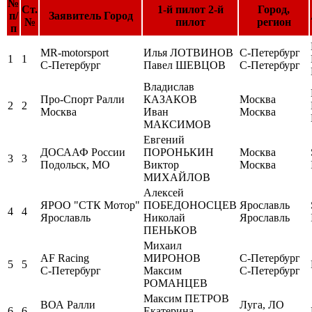
№
Ст.
1-й пилот 2-й
Город,
п/
Заявитель Город
№
пилот
регион
п
MR-motorsport
Илья ЛОТВИНОВ
С-Петербург
1
1
С-Петербург
Павел ШЕВЦОВ
С-Петербург
Владислав
Про-Спорт Ралли
КАЗАКОВ
Москва
2
2
Москва
Иван
Москва
МАКСИМОВ
Евгений
ДОСААФ России
ПОРОНЬКИН
Москва
3
3
Подольск, МО
Виктор
Москва
МИХАЙЛОВ
Алексей
ЯРОО "СТК Мотор"
ПОБЕДОНОСЦЕВ
Ярославль
4
4
Ярославль
Николай
Ярославль
ПЕНЬКОВ
Михаил
AF Racing
МИРОНОВ
С-Петербург
5
5
С-Петербург
Максим
С-Петербург
РОМАНЦЕВ
Максим ПЕТРОВ
ВОА Ралли
Луга, ЛО
6
6
Екатерина