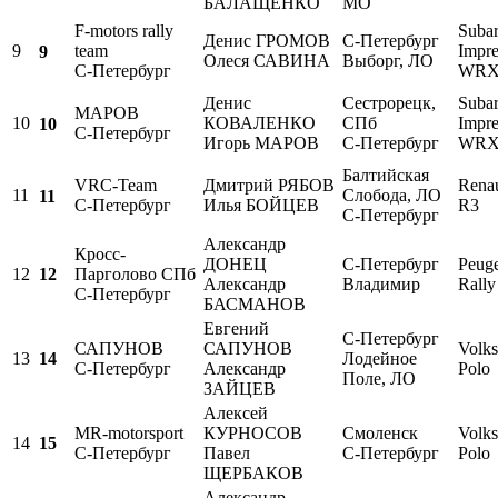
БАЛАЩЕНКО
МО
F-motors rally
Suba
Денис ГРОМОВ
С-Петербург
9
team
Impr
9
Олеся САВИНА
Выборг, ЛО
С-Петербург
WRX
Денис
Сестрорецк,
Suba
МАРОВ
10
КОВАЛЕНКО
СПб
Impr
10
С-Петербург
Игорь МАРОВ
С-Петербург
WRX
Балтийская
VRC-Team
Дмитрий РЯБОВ
Renau
11
Слобода, ЛО
11
С-Петербург
Илья БОЙЦЕВ
R3
С-Петербург
Александр
Кросс-
ДОНЕЦ
С-Петербург
Peuge
12
12
Парголово СПб
Александр
Владимир
Rally
С-Петербург
БАСМАНОВ
Евгений
С-Петербург
САПУНОВ
САПУНОВ
Volk
14
13
Лодейное
С-Петербург
Александр
Polo
Поле, ЛО
ЗАЙЦЕВ
Алексей
MR-motorsport
КУРНОСОВ
Смоленск
Volk
15
14
С-Петербург
Павел
С-Петербург
Polo
ЩЕРБАКОВ
Александр