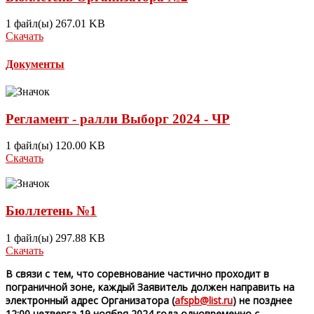
1 файл(ы)
267.01 KB
Скачать
Документы
Регламент - ралли Выборг 2024 - ЧР
1 файл(ы)
120.00 KB
Скачать
Бюллетень №1
1 файл(ы)
297.88 KB
Скачать
В связи с тем, что соревнование частично проходит в
пограничной зоне, каждый Заявитель должен направить на
электронный адрес Организатора (
afspb
@
list
.
ru
) не позднее
12:00 четверга 19 ноября 2024 года одновременно с