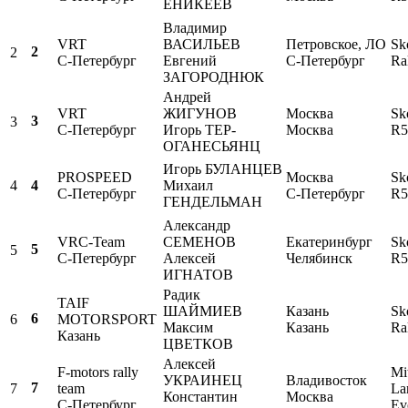
ЕНИКЕЕВ
Владимир
VRT
ВАСИЛЬЕВ
Петровское, ЛО
Sk
2
2
С-Петербург
Евгений
С-Петербург
Ra
ЗАГОРОДНЮК
Андрей
VRT
ЖИГУНОВ
Москва
Sk
3
3
С-Петербург
Игорь ТЕР-
Москва
R5
ОГАНЕСЬЯНЦ
Игорь БУЛАНЦЕВ
PROSPEED
Москва
Sk
4
Михаил
4
С-Петербург
С-Петербург
R5
ГЕНДЕЛЬМАН
Александр
VRC-Team
СЕМЕНОВ
Екатеринбург
Sk
5
5
С-Петербург
Алексей
Челябинск
R5
ИГНАТОВ
Радик
TAIF
ШАЙМИЕВ
Казань
Sk
6
6
MOTORSPORT
Максим
Казань
Ra
Казань
ЦВЕТКОВ
Алексей
F-motors rally
Mi
УКРАИНЕЦ
Владивосток
7
7
team
La
Константин
Москва
С-Петербург
Ev