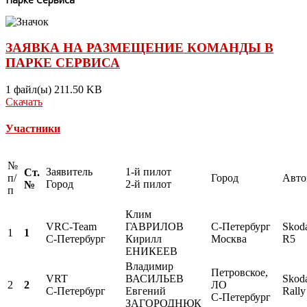
ЗАЯВКА НА РАЗМЕЩЕНИЕ КОМАНДЫ В
ПАРКЕ СЕРВИСА
1 файл(ы)
211.50 KB
Скачать
Участники
№
Заявитель
1-й пилот
Ст.
п/
Город
Авто
Город
2-й пилот
№
п
Клим
VRC-Team
ГАВРИЛОВ
С-Петербург
Skoda
1
1
С-Петербург
Кирилл
Москва
R5
ЕНИКЕЕВ
Владимир
Петровское,
VRT
ВАСИЛЬЕВ
Skoda
2
2
ЛО
С-Петербург
Евгений
Rall
С-Петербург
ЗАГОРОДНЮК