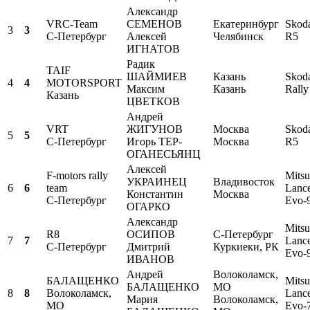
Александр
VRC-Team
СЕМЕНОВ
Екатеринбург
Skoda
3
3
С-Петербург
Алексей
Челябинск
R5
ИГНАТОВ
Радик
TAIF
ШАЙМИЕВ
Казань
Skoda
4
4
MOTORSPORT
Максим
Казань
Rall
Казань
ЦВЕТКОВ
Андрей
VRT
ЖИГУНОВ
Москва
Skoda
5
5
С-Петербург
Игорь ТЕР-
Москва
R5
ОГАНЕСЬЯНЦ
Алексей
F-motors rally
Mitsu
УКРАИНЕЦ
Владивосток
6
6
team
Lanc
Константин
Москва
С-Петербург
Evo-
ОГАРКО
Александр
Mitsu
R8
ОСИПОВ
С-Петербург
7
7
Lanc
C-Петербург
Дмитрий
Куркиеки, РК
Evo-
ИВАНОВ
Андрей
Волоколамск,
БАЛАЩЕНКО
Mitsu
БАЛАЩЕНКО
МО
8
8
Волоколамск,
Lanc
Мария
Волоколамск,
МО
Evo-