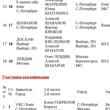
F-motors rally
МАТРЕНИН
С-Петербург
Ford 
16
15
team
Юлия
С-Петербург
Mk7
С-Петербург
ШАТОХИНА
Алексей
ШАВАНОВ
ШАВАНОВ
С-Петербург
17
16
Renau
С-Петербург
Виктор
С-Петербург
КРЮКОВ
Владимир
ДОСААФ
КИСЛЕНКОВ
Выборг, ЛО
18
17
Выборг
ВАЗ 
Алексей
Выборг, ЛО
Выборг, ЛО
ИГНАТОВ
Олег ЛЕВДИК
Москва
ЛЕВДИК
18
Алексей
Красногорск,
ВАЗ 
19
Москва
ШАБАРОВ
МО
Участники квалификации
№
Ст.
Заявитель
1-й пилот
п/
Город
Ав
№
Город
2-й пилот
п
Клим ГАВРИЛОВ
VRC-Team
С-Петербург
Sk
1
Кирилл
1
С-Петербург
Москва
R5