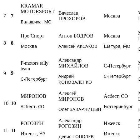
KRAMAR
MOTORSPORT
Вячеслав
7
Москва
7
ПРОХОРОВ
Балашиха, МО
Про Спорт
Антон БОДРОВ
Москва
8
8
Москва
Алексей АКСАКОВ
Шатура, МО
Александр
F-motors rally
МИХАЙЛОВ
С-Петербург
team
9
9
Андрей
С-Петербург
С-Петербург
КОНОВАЛЕНКО
Алексей
МИРОНОВ
Асбест, СО
МИРОНОВ
10
10
Асбест, СО
Екатеринбург
Олег ЗАВАРНИЦЫН
Александр
РОГОЗИН
Ижевск
РОГОЗИН
11
11
Ижевск, УР
Ижевск
Денис ТОПОЛЕВ