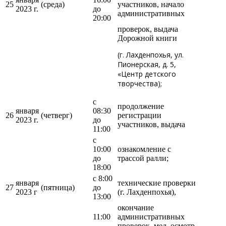
25
(среда)
участников, начало
2023 г.
до
административных
20:00
проверок, выдача
Дорожной книги
(г. Лахденпохья, ул.
Пионерская, д. 5,
«Центр детского
творчества);
с
продолжение
января
08:30
26
(четверг)
регистрации
2023 г.
до
участников, выдача
11:00
с
10:00
ознакомление с
до
трассой ралли;
18:00
с 8:00
января
технические проверки
27
(пятница)
до
2023 г
(г. Лахденпохья),
13:00
окончание
11:00
административных
проверок, мед. осмотр