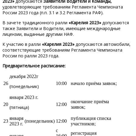
2023»
допускаются
Заявители Водители и Команды,
удовлетворяющие требованиям Регламента Чемпионата
России 2023 года (п.п. 3.1 и 3.2 Регламента РАФ).
В зачете традиционного ралли
«Карелия 2023»
допускаются
также Заявители и Водители, имеющие международные
лицензии, выданные другими НАФ.
К участию в ралли
«Карелия 2023»
допускаются автомобили,
соответствующие требованиям Регламента Чемпионата
России по ралли 2023 года.
Предварительное расписание:
декабря 2022г
26
10:00
начало приёма заявок;
(понедельник)
января 2023 г.
окончание приёма
20
12:00
(пятница)
заявок;
января
публикация списка
23
(понедельник)
12:00
2023 г.
участников;
с
регистрация
января
16:00