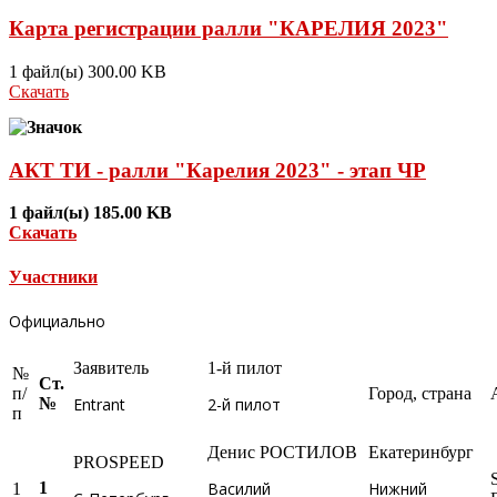
Карта регистрации ралли "КАРЕЛИЯ 2023"
1 файл(ы)
300.00 KB
Скачать
АКТ ТИ - ралли "Карелия 2023" - этап ЧР
1 файл(ы)
185.00 KB
Скачать
Участники
Официально
Заявитель
1-й пилот
№
Ст.
п/
Город, страна
Entrant
2-й пилот
№
п
Денис РОСТИЛОВ
Екатеринбург
PROSPEED
Василий
Нижний
1
1