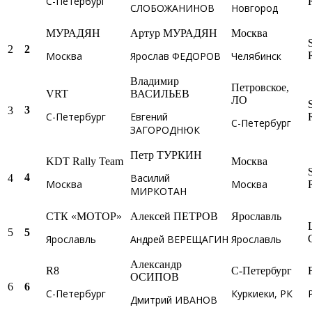
С-Петербург
СЛОБОЖАНИНОВ
Новгород
МУРАДЯН
Артур МУРАДЯН
Москва
2
2
Москва
Ярослав ФЕДОРОВ
Челябинск
Владимир
Петровское,
VRT
ВАСИЛЬЕВ
ЛО
3
3
С-Петербург
Евгений
С-Петербург
ЗАГОРОДНЮК
Петр ТУРКИН
KDT Rally Team
Москва
Василий
4
4
Москва
Москва
МИРКОТАН
СТК «МОТОР»
Алексей ПЕТРОВ
Ярославль
5
5
Ярославль
Андрей ВЕРЕЩАГИН
Ярославль
Александр
R8
С-Петербург
ОСИПОВ
6
6
С-Петербург
Куркиеки, РК
Дмитрий ИВАНОВ