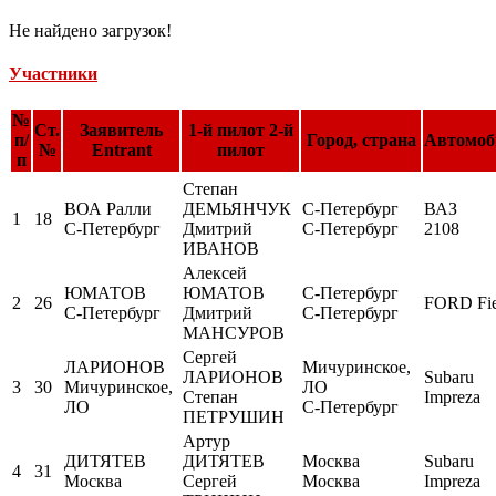
Не найдено загрузок!
Участники
№
Ст.
Заявитель
1-й пилот 2-й
п/
Город, страна
Автомоб
№
Entrant
пилот
п
Степан
ВОА Ралли
ДЕМЬЯНЧУК
С-Петербург
ВАЗ
1
18
С-Петербург
Дмитрий
С-Петербург
2108
ИВАНОВ
Алексей
ЮМАТОВ
ЮМАТОВ
С-Петербург
2
26
FORD Fie
С-Петербург
Дмитрий
С-Петербург
МАНСУРОВ
Сергей
ЛАРИОНОВ
Мичуринское,
ЛАРИОНОВ
Subaru
3
30
Мичуринское,
ЛО
Степан
Impreza
ЛО
С-Петербург
ПЕТРУШИН
Артур
ДИТЯТЕВ
ДИТЯТЕВ
Москва
Subaru
4
31
Москва
Сергей
Москва
Impreza