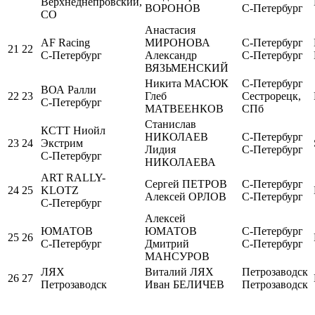
Верхнеднепровский,
ВОРОНОВ
С-Петербург
СО
Анастасия
AF Racing
МИРОНОВА
С-Петербург
21
22
С-Петербург
Александр
С-Петербург
ВЯЗЬМЕНСКИЙ
Никита МАСЮК
С-Петербург
ВОА Ралли
22
23
Глеб
Сестрорецк,
С-Петербург
МАТВЕЕНКОВ
СПб
Станислав
КСТТ Ниойл
НИКОЛАЕВ
С-Петербург
23
24
Экстрим
Лидия
С-Петербург
С-Петербург
НИКОЛАЕВА
ART RALLY-
Сергей ПЕТРОВ
С-Петербург
24
25
KLOTZ
Алексей ОРЛОВ
С-Петербург
С-Петербург
Алексей
ЮМАТОВ
ЮМАТОВ
С-Петербург
25
26
С-Петербург
Дмитрий
С-Петербург
МАНСУРОВ
ЛЯХ
Виталий ЛЯХ
Петрозаводск
26
27
Петрозаводск
Иван БЕЛИЧЕВ
Петрозаводск