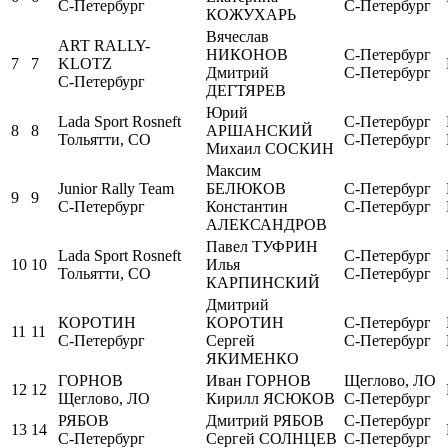
С-Петербург
С-Петербург
КОЖУХАРЬ
Вячеслав
ART RALLY-
НИКОНОВ
С-Петербург
7
7
KLOTZ
Дмитрий
С-Петербург
С-Петербург
ДЕГТЯРЕВ
Юрий
Lada Sport Rosneft
С-Петербург
8
8
АРШАНСКИЙ
Тольятти, СО
С-Петербург
Михаил СОСКИН
Максим
Junior Rally Team
БЕЛЮКОВ
С-Петербург
9
9
С-Петербург
Константин
С-Петербург
АЛЕКСАНДРОВ
Павел ТУФРИН
Lada Sport Rosneft
С-Петербург
10
10
Илья
Тольятти, СО
С-Петербург
КАРПИНСКИЙ
Дмитрий
КОРОТИН
КОРОТИН
С-Петербург
11
11
С-Петербург
Сергей
С-Петербург
ЯКИМЕНКО
ГОРНОВ
Иван ГОРНОВ
Щеглово, ЛО
12
12
Щеглово, ЛО
Кирилл ЯСЮКОВ
С-Петербург
РЯБОВ
Дмитрий РЯБОВ
С-Петербург
13
14
С-Петербург
Сергей СОЛНЦЕВ
С-Петербург