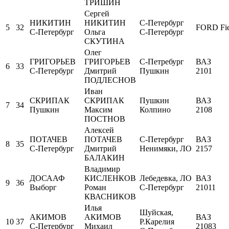
ТРИШИН
Сергей
НИКИТИН
НИКИТИН
С-Петербург
5
32
FORD Fie
С-Петербург
Ольга
С-Петербург
СКУТИНА
Олег
ГРИГОРЬЕВ
ГРИГОРЬЕВ
С-Петребург
ВАЗ
6
33
С-Петербург
Дмитрий
Пушкин
2101
ПОДЛЕСНОВ
Иван
СКРИПАК
СКРИПАК
Пушкин
ВАЗ
7
34
Пушкин
Максим
Колпино
2108
ПОСТНОВ
Алексей
ПОТАЧЕВ
ПОТАЧЕВ
С-Петербург
ВАЗ
8
35
С-Петербург
Дмитрий
Ненимяки, ЛО
2157
БАЛАКИН
Владимир
ДОСААФ
КИСЛЕНКОВ
Лебедевка, ЛО
ВАЗ
9
36
Выборг
Роман
С-Петербург
21011
КВАСНИКОВ
Илья
Шуйская,
АКИМОВ
АКИМОВ
ВАЗ
10
37
Р.Карелия
С-Петербург
Михаил
21083