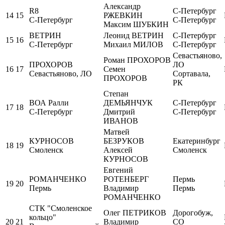
Александр
R8
С-Петербург
14
15
РЖЕВКИН
С-Петербург
С-Петербург
Максим ШУБКИН
ВЕТРИН
Леонид ВЕТРИН
С-Петербург
15
16
С-Петербург
Михаил МИЛОВ
С-Петербург
Севастьяново,
Роман ПРОХОРОВ
ПРОХОРОВ
ЛО
16
17
Семен
Севастьяново, ЛО
Сортавала,
ПРОХОРОВ
РК
Степан
ВОА Ралли
ДЕМЬЯНЧУК
С-Петербург
17
18
С-Петербург
Дмитрий
С-Петербург
ИВАНОВ
Матвей
КУРНОСОВ
БЕЗРУКОВ
Екатеринбург
18
19
Смоленск
Алексей
Смоленск
КУРНОСОВ
Евгений
РОМАНЧЕНКО
РОТЕНБЕРГ
Пермь
19
20
Пермь
Владимир
Пермь
РОМАНЧЕНКО
СТК "Смоленское
Олег ПЕТРИКОВ
Дорогобуж,
кольцо"
20
21
Владимир
СО