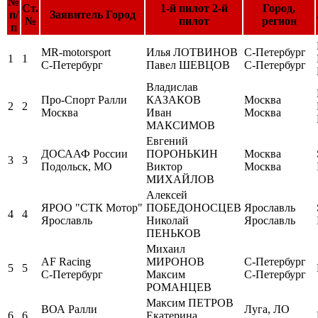
№
Ст.
1-й пилот 2-й
Город,
п/
Заявитель Город
№
пилот
регион
п
MR-motorsport
Илья ЛОТВИНОВ
С-Петербург
1
1
С-Петербург
Павел ШЕВЦОВ
С-Петербург
Владислав
Про-Спорт Ралли
КАЗАКОВ
Москва
2
2
Москва
Иван
Москва
МАКСИМОВ
Евгений
ДОСААФ России
ПОРОНЬКИН
Москва
3
3
Подольск, МО
Виктор
Москва
МИХАЙЛОВ
Алексей
ЯРОО "СТК Мотор"
ПОБЕДОНОСЦЕВ
Ярославль
4
4
Ярославль
Николай
Ярославль
ПЕНЬКОВ
Михаил
AF Racing
МИРОНОВ
С-Петербург
5
5
С-Петербург
Максим
С-Петербург
РОМАНЦЕВ
Максим ПЕТРОВ
ВОА Ралли
Луга, ЛО
6
6
Екатерина