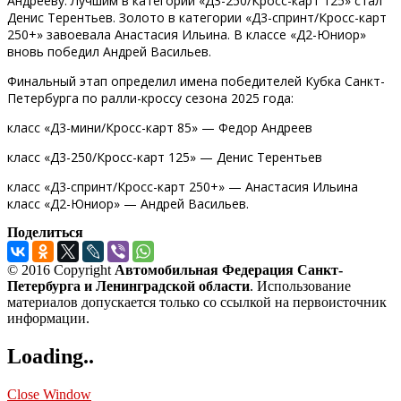
Андрееву. Лучшим в категории «Д3-250/Кросс-карт 125» стал
Денис Терентьев. Золото в категории «Д3-спринт/Кросс-карт
250+» завоевала Анастасия Ильина. В классе «Д2-Юниор»
вновь победил Андрей Васильев.
Финальный этап определил имена победителей Кубка Санкт-
Петербурга по ралли-кроссу сезона 2025 года:
класс «Д3-мини/Кросс-карт 85» — Федор Андреев
класс «Д3-250/Кросс-карт 125» — Денис Терентьев
класс «Д3-спринт/Кросс-карт 250+» — Анастасия Ильина
класс «Д2-Юниор» — Андрей Васильев.
Поделиться
© 2016 Copyright
Автомобильная Федерация Санкт-
Петербурга и Ленинградской области
. Использование
материалов допускается только со ссылкой на первоисточник
информации.
Loading..
Close Window