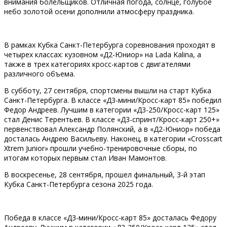
внимания болельщиков. Отличная погода, солнце, голубое
небо золотой осени дополнили атмосферу праздника.
В рамках Кубка Санкт-Петербурга соревнования проходят в
четырех классах: кузовном «Д2-Юниор» на Lada Kalina, а
также в трех категориях кросс-картов с двигателями
различного объема.
В субботу, 27 сентября, спортсмены вышли на старт Кубка
Санкт-Петербурга. В классе «Д3-мини/Кросс-карт 85» победил
Федор Андреев. Лучшим в категории «Д3-250/Кросс-карт 125»
стал Денис Терентьев. В классе «Д3-спринт/Кросс-карт 250+»
первенствовал Александр Полянский, а в «Д2-Юниор» победа
досталась Андрею Васильеву. Наконец, в категории «Crosscart
Xtrem Junior» прошли учебно-тренировочные сборы, по
итогам которых первым стал Иван Мамонтов.
В воскресенье, 28 сентября, прошел финальный, 3-й этап
Кубка Санкт-Петербурга сезона 2025 года.
Победа в классе «Д3-мини/Кросс-карт 85» досталась Федору