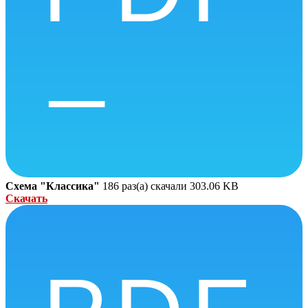
Схема "Классика"
186 раз(а) скачали
303.06 KB
Скачать