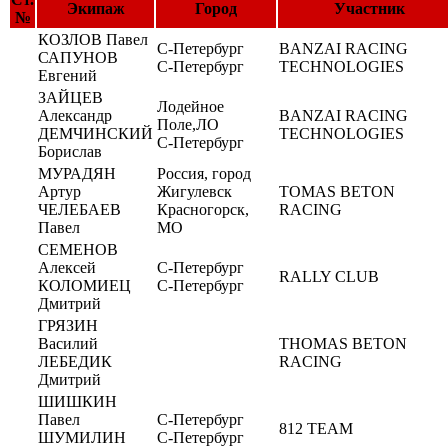
Экипаж
Город
Участник
№
КОЗЛОВ Павел
С-Петербург
BANZAI RACING
САПУНОВ
C-Петербург
TECHNOLOGIES
Евгений
ЗАЙЦЕВ
Лодейное
Александр
BANZAI RACING
Поле,ЛО
ДЕМЧИНСКИЙ
TECHNOLOGIES
С-Петербург
Борислав
МУРАДЯН
Россия, город
Артур
Жигулевск
TOMAS BETON
ЧЕЛЕБАЕВ
Красногорск,
RACING
Павел
МО
СЕМЕНОВ
Алексей
С-Петербург
RALLY CLUB
КОЛОМИЕЦ
С-Петербург
Дмитрий
ГРЯЗИН
Василий
THOMAS BETON
ЛЕБЕДИК
RACING
Дмитрий
ШИШКИН
Павел
С-Петербург
812 TEAM
ШУМИЛИН
С-Петербург