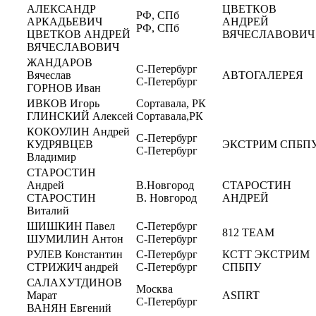
АЛЕКСАНДР
ЦВЕТКОВ
РФ, СПб
АРКАДЬЕВИЧ
АНДРЕЙ
РФ, СПб
ЦВЕТКОВ АНДРЕЙ
ВЯЧЕСЛАВОВИЧ
ВЯЧЕСЛАВОВИЧ
ЖАНДАРОВ
С-Петербург
Вячеслав
АВТОГАЛЕРЕЯ
С-Петербург
ГОРНОВ Иван
ИВКОВ Игорь
Сортавала, РК
ГЛИНСКИЙ Алексей
Сортавала,РК
КОКОУЛИН Андрей
С-Петербург
КУДРЯВЦЕВ
ЭКСТРИМ СПБП
С-Петербург
Владимир
СТАРОСТИН
Андрей
В.Новгород
СТАРОСТИН
СТАРОСТИН
В. Новгород
АНДРЕЙ
Виталий
ШИШКИН Павел
С-Петербург
812 TEAM
ШУМИЛИН Антон
С-Петербург
РУЛЕВ Константин
С-Петербург
КСТТ ЭКСТРИМ
СТРИЖИЧ андрей
С-Петербург
СПБПУ
САЛАХУТДИНОВ
Москва
Марат
ASПRT
С-Петербург
ВАНЯН Евгений