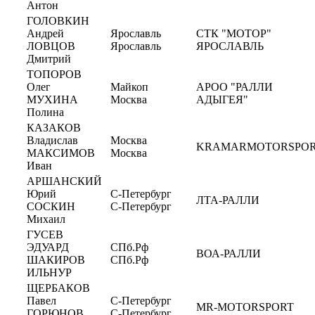
Антон
ГОЛОВКИН
Андрей
Ярославль
СТК "МОТОР"
ЛОВЦОВ
Ярославль
ЯРОСЛАВЛЬ
Дмитрий
ТОПОРОВ
Олег
Майкоп
АРОО "РАЛЛИ
МУХИНА
Москва
АДЫГЕЯ"
Полина
КАЗАКОВ
Владислав
Москва
KRAMARMOTORSPO
МАКСИМОВ
Москва
Иван
АРШАНСКИЙ
Юрий
С-Петербург
ЛТА-РАЛЛИ
СОСКИН
С-Петербург
Михаил
ГУСЕВ
ЭДУАРД
СПб.Рф
ВОА-РАЛЛИ
ШАКИРОВ
СПб.Рф
ИЛЬНУР
ЩЕРБАКОВ
Павел
С-Петербург
MR-MOTORSPORT
ГОРЮНОВ
С-Петербург