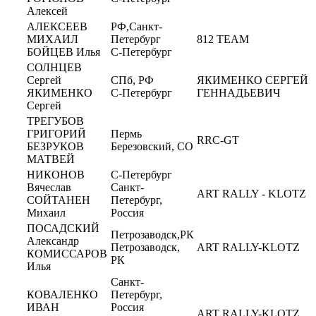
Алексей
АЛЕКСЕЕВ
РФ,Санкт-
МИХАИЛ
Петербург
812 ТЕАМ
БОЙЦЕВ Илья
С-Петербург
CОЛНЦЕВ
Сергей
СПб, РФ
ЯКИМЕНКО СЕРГЕЙ
ЯКИМЕНКО
С-Петербург
ГЕННАДЬЕВИЧ
Сергей
ТРЕГУБОВ
ГРИГОРИЙ
Пермь
RRC-GT
БЕЗРУКОВ
Березовский, СО
МАТВЕЙ
НИКОНОВ
С-Петербург
Вячеслав
Санкт-
ART RALLY - KLOTZ
СОЙТАНЕН
Петербург,
Михаил
Россия
ПОСАДСКИЙ
Петрозаводск,РК
Александр
Петрозаводск,
ART RALLY-KLOTZ
КОМИССАРОВ
РК
Илья
Санкт-
КОВАЛЕНКО
Петербург,
ИВАН
Россия
ART RALLY-KLOTZ