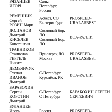
РЯЗАНЦЕВ
Санкт-
ИГОРЬ
Петербург,
Россия
РЕМЕННИК
Асбест, СО
PROSPEED-
Сергей
Екатеринбург
URALASBEST
РОЗИН Марк
ДОЛГАНОВ
Сосновый бор,
Дмитрий
ЛО
ВОА-РАЛЛИ
КИСЕЛЕВ
Сосновый Бор,
Константин
ЛО
ТРАВНИКОВ
Станислав
Приозерск,ЛО
PROSPEED-
ГЕРГЕЛЬ
Москва
URALASBEST
Никита
ДЕМЬЯНЧУК
Степан
С-Петербург
ВОА-РАЛЛИ
ИВАНОВ
Куркиёки, РК
Дмитрий
БАРАБОХИН
Сергей
С-Петербург
БАРАБОХИН СЕРГЕЙ
КОРОТИН
С-Петербург
СЕРГЕЕВИЧ
Дмитрий
БУЛАНЦЕВ
Игорь
Россия
PROSPEED-