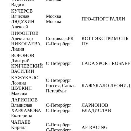
Вадим
КУЧЕРОВ
Вячеслав
Москва
ПРО-СПОРТ РАЛЛИ
ЛЯДУХИН
Москва
Алексей
НИФОНТОВ
Александр
Сортавала,РК
КСТТ ЭКСТРИМ СПБ
НИКОЛАЕВА
С-Петербург
ПУ
Лидия
ВОРОНОВ
Дмитрий
С-Петербург
LADA SPORT ROSNEF
КРИЧЕВСКИЙ
ВАСИЛИЙ
КАЖУКАЛО
С-Петербург
Леонид
Россия, Санкт-
КАЖУКАЛО ЛЕОНИД
ШУБКИН
Петербург
Максим
ЛАРИОНОВ
Владислав
С-Петербург
ЛАРИОНОВ
ХАРЛАМОВА
С-Петербург
ВЛАДИСЛАВ
Екатерина
ЧАПАЕВ
С-Петербург
Кирилл
AF-RACING
С-Петербург