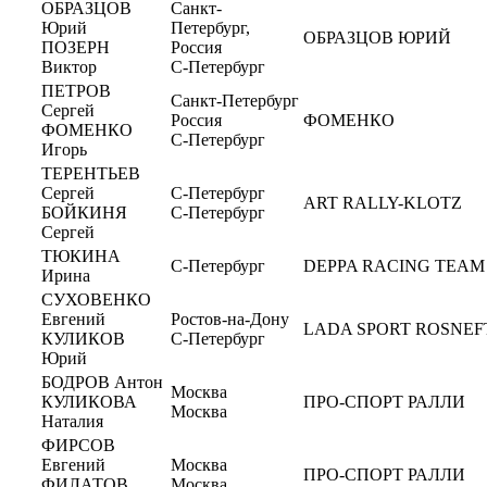
ОБРАЗЦОВ
Санкт-
Юрий
Петербург,
ОБРАЗЦОВ ЮРИЙ
ПОЗЕРН
Россия
Виктор
С-Петербург
ПЕТРОВ
Санкт-Петербург
Сергей
Россия
ФОМЕНКО
ФОМЕНКО
С-Петербург
Игорь
ТЕРЕНТЬЕВ
Сергей
С-Петербург
ART RALLY-KLOTZ
БОЙКИНЯ
С-Петербург
Сергей
ТЮКИНА
С-Петербург
DEPPA RACING TEAM
Ирина
СУХОВЕНКО
Евгений
Ростов-на-Дону
LADA SPORT ROSNEF
КУЛИКОВ
С-Петербург
Юрий
БОДРОВ Антон
Москва
КУЛИКОВА
ПРО-СПОРТ РАЛЛИ
Москва
Наталия
ФИРСОВ
Евгений
Москва
ПРО-СПОРТ РАЛЛИ
ФИЛАТОВ
Москва