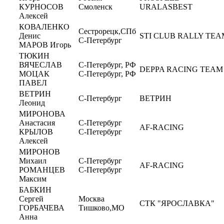
КУРНОСОВ
Смоленск
URALASBEST
Алексей
КОВАЛЕНКО
Сестрорецк,СПб
Денис
STI CLUB RALLY TEA
С-Петербург
МАРОВ Игорь
ТЮКИН
ВЯЧЕСЛАВ
С-Петербург, РФ
DEPPA RACING TEAM
МОЦАК
С-Петербург, РФ
ПАВЕЛ
ВЕТРИН
С-Петербург
ВЕТРИН
Леонид
МИРОНОВА
Анастасия
С-Петербург
AF-RACING
КРЫЛОВ
С-Петербург
Алексей
МИРОНОВ
Михаил
С-Петербург
AF-RACING
РОМАНЦЕВ
С-Петербург
Максим
БАБКИН
Сергей
Москва
СТК "ЯРОСЛАВКА"
ГОРБАЧЕВА
Тишково,МО
Анна