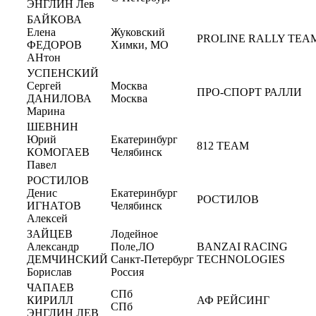
ЭНГЛИН Лев
БАЙКОВА
Елена
Жуковский
PROLINE RALLY TEA
ФЕДОРОВ
Химки, МО
АНтон
УСПЕНСКИЙ
Сергей
Москва
ПРО-СПОРТ РАЛЛИ
ДАНИЛОВА
Москва
Марина
ШЕВНИН
Юрий
Екатеринбург
812 TEAM
КОМОГАЕВ
Челябинск
Павел
РОСТИЛОВ
Денис
Екатеринбург
РОСТИЛОВ
ИГНАТОВ
Челябинск
Алексей
ЗАЙЦЕВ
Лодейное
Александр
Поле,ЛО
BANZAI RACING
ДЕМЧИНСКИЙ
Санкт-Петербург
TECHNOLOGIES
Борислав
Россия
ЧАПАЕВ
СПб
КИРИЛЛ
АФ РЕЙСИНГ
СПб
ЭНГЛИН ЛЕВ