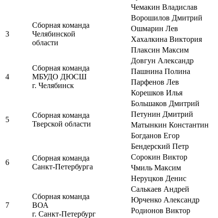
Чемакин Владислав
Ворошилов Дмитрий
Сборная команда
Ошмарин Лев
3
Челябинской
Хахалкина Виктория
области
Плаксин Максим
Довгун Александр
Сборная команда
Пашнина Полина
4
МБУДО ДЮСШ
Парфенов Лев
г. Челябинск
Корешков Илья
Большаков Дмитрий
Петунин Дмитрий
Сборная команда
5
Тверской области
Матынкин Константин
Богданов Егор
Бендерский Петр
Сорокин Виктор
Сборная команда
6
Санкт-Петербурга
Чмиль Максим
Неруцков Денис
Салькаев Андрей
Сборная команда
Юрченко Александр
7
ВОА
Родионов Виктор
г. Санкт-Петербург