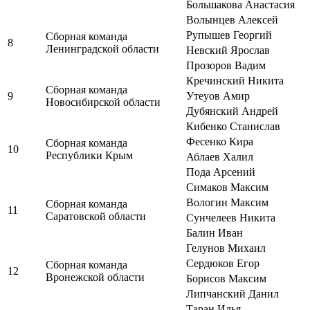
Большакова Анастасия
Волынцев Алексей
Рупышев Георгий
Сборная команда
8
Ленинградской области
Невский Ярослав
Прозоров Вадим
Кречинский Никита
Сборная команда
9
Утеуов Амир
Новосибирской области
Дубянский Андрей
Кибенко Станислав
Фесенко Кира
Сборная команда
10
Республики Крым
Аблаев Халил
Пода Арсений
Симаков Максим
Вологин Максим
Сборная команда
11
Саратовской области
Сунчелеев Никита
Балин Иван
Гелунов Михаил
Сердюков Егор
Сборная команда
12
Вронежской области
Борисов Максим
Липчанский Данил
Таран Илья