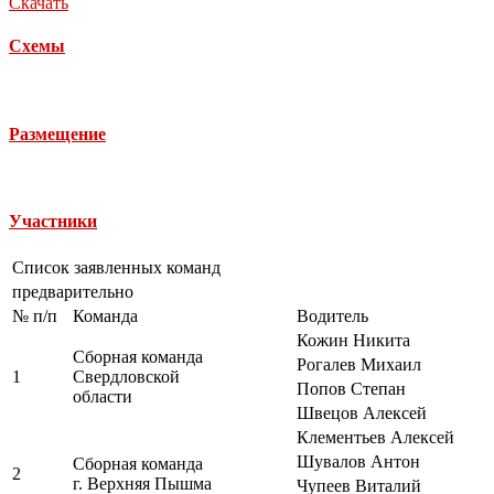
Скачать
Схемы
Размещение
Участники
Список заявленных команд
предварительно
№ п/п
Команда
Водитель
Кожин Никита
Сборная команда
Рогалев Михаил
1
Свердловской
Попов Степан
области
Швецов Алексей
Клементьев Алексей
Шувалов Антон
Сборная команда
2
г. Верхняя Пышма
Чупеев Виталий