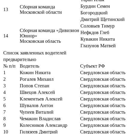
Бурдин Семен
Сборная команда
13
Московской области
Богородцкий
Дмитрий Щетинский
Соловьев Тимур
Сборная команда «Дивизион
Нефкдов Глеб
14
Юниор»
Кувакин Никита
Московская область
Глазунов Матвей
Список заявленных водителей
предварительно
№ п/п
Водитель
Субъект РФ
1
Кожин Никита
Свердловская область
2
Рогалев Михаил
Свердловская область
3
Попов Степан
Свердловская область
4
Швецов Алексей
Свердловская область
5
Клементьев Алексей
Свердловская область
6
Шувалов Антон
Свердловская область
7
Чупеев Виталий
Свердловская область
8
Чемакин Владислав
Свердловская область
9
Колесников Александр
Свердловская область
10
Гилязеев Дмитрий
Свердловская область