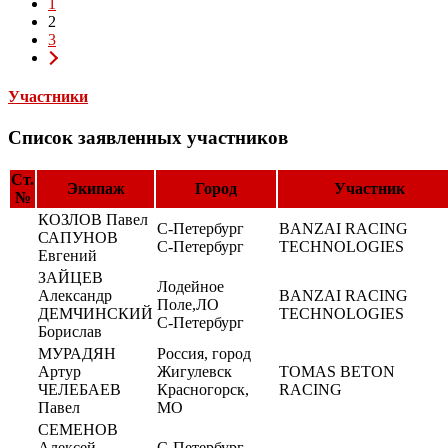
1
2
3
Участники
Список заявленных участников
Ст.
Экипаж
Город
Участник
№
КОЗЛОВ Павел
С-Петербург
BANZAI RACING
САПУНОВ
C-Петербург
TECHNOLOGIES
Евгений
ЗАЙЦЕВ
Лодейное
Александр
BANZAI RACING
Поле,ЛО
ДЕМЧИНСКИЙ
TECHNOLOGIES
С-Петербург
Борислав
МУРАДЯН
Россия, город
Артур
Жигулевск
TOMAS BETON
ЧЕЛЕБАЕВ
Красногорск,
RACING
Павел
МО
СЕМЕНОВ
Алексей
С-Петербург