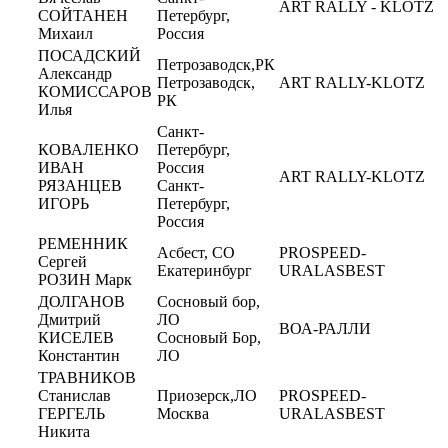
ART RALLY - KLOTZ
СОЙТАНЕН
Петербург,
Михаил
Россия
ПОСАДСКИЙ
Петрозаводск,РК
Александр
Петрозаводск,
ART RALLY-KLOTZ
КОМИССАРОВ
РК
Илья
Санкт-
КОВАЛЕНКО
Петербург,
ИВАН
Россия
ART RALLY-KLOTZ
РЯЗАНЦЕВ
Санкт-
ИГОРЬ
Петербург,
Россия
РЕМЕННИК
Асбест, СО
PROSPEED-
Сергей
Екатеринбург
URALASBEST
РОЗИН Марк
ДОЛГАНОВ
Сосновый бор,
Дмитрий
ЛО
ВОА-РАЛЛИ
КИСЕЛЕВ
Сосновый Бор,
Константин
ЛО
ТРАВНИКОВ
Станислав
Приозерск,ЛО
PROSPEED-
ГЕРГЕЛЬ
Москва
URALASBEST
Никита