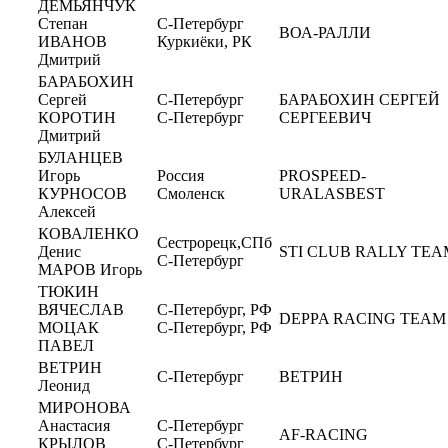
ДЕМЬЯНЧУК
Степан
С-Петербург
ВОА-РАЛЛИ
ИВАНОВ
Куркиёки, РК
Дмитрий
БАРАБОХИН
Сергей
С-Петербург
БАРАБОХИН СЕРГЕЙ
КОРОТИН
С-Петербург
СЕРГЕЕВИЧ
Дмитрий
БУЛАНЦЕВ
Игорь
Россия
PROSPEED-
КУРНОСОВ
Смоленск
URALASBEST
Алексей
КОВАЛЕНКО
Сестрорецк,СПб
Денис
STI CLUB RALLY TEA
С-Петербург
МАРОВ Игорь
ТЮКИН
ВЯЧЕСЛАВ
С-Петербург, РФ
DEPPA RACING TEAM
МОЦАК
С-Петербург, РФ
ПАВЕЛ
ВЕТРИН
С-Петербург
ВЕТРИН
Леонид
МИРОНОВА
Анастасия
С-Петербург
AF-RACING
КРЫЛОВ
С-Петербург