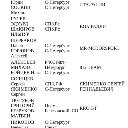
Юрий
С-Петербург
ЛТА-РАЛЛИ
СОСКИН
С-Петербург
Михаил
ГУСЕВ
ЭДУАРД
СПб.Рф
ВОА-РАЛЛИ
ШАКИРОВ
СПб.Рф
ИЛЬНУР
ЩЕРБАКОВ
Павел
С-Петербург
MR-MOTORSPORT
ГОРЮНОВ
С-Петербург
Алексей
АЛЕКСЕЕВ
РФ,Санкт-
МИХАИЛ
Петербург
812 ТЕАМ
БОЙЦЕВ Илья
С-Петербург
CОЛНЦЕВ
Сергей
СПб, РФ
ЯКИМЕНКО СЕРГЕЙ
ЯКИМЕНКО
С-Петербург
ГЕННАДЬЕВИЧ
Сергей
ТРЕГУБОВ
ГРИГОРИЙ
Пермь
RRC-GT
БЕЗРУКОВ
Березовский, СО
МАТВЕЙ
НИКОНОВ
С-Петербург
Вячеслав
Санкт-