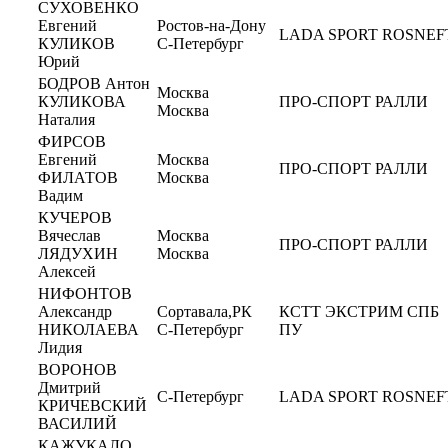
СУХОВЕНКО
Евгений
Ростов-на-Дону
LADA SPORT ROSNEF
КУЛИКОВ
С-Петербург
Юрий
БОДРОВ Антон
Москва
КУЛИКОВА
ПРО-СПОРТ РАЛЛИ
Москва
Наталия
ФИРСОВ
Евгений
Москва
ПРО-СПОРТ РАЛЛИ
ФИЛАТОВ
Москва
Вадим
КУЧЕРОВ
Вячеслав
Москва
ПРО-СПОРТ РАЛЛИ
ЛЯДУХИН
Москва
Алексей
НИФОНТОВ
Александр
Сортавала,РК
КСТТ ЭКСТРИМ СПБ
НИКОЛАЕВА
С-Петербург
ПУ
Лидия
ВОРОНОВ
Дмитрий
С-Петербург
LADA SPORT ROSNEF
КРИЧЕВСКИЙ
ВАСИЛИЙ
КАЖУКАЛО