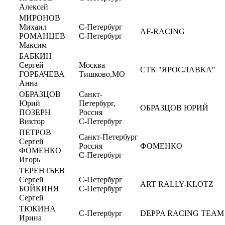
Алексей
МИРОНОВ
Михаил
С-Петербург
AF-RACING
РОМАНЦЕВ
С-Петербург
Максим
БАБКИН
Сергей
Москва
СТК "ЯРОСЛАВКА"
ГОРБАЧЕВА
Тишково,МО
Анна
ОБРАЗЦОВ
Санкт-
Юрий
Петербург,
ОБРАЗЦОВ ЮРИЙ
ПОЗЕРН
Россия
Виктор
С-Петербург
ПЕТРОВ
Санкт-Петербург
Сергей
Россия
ФОМЕНКО
ФОМЕНКО
С-Петербург
Игорь
ТЕРЕНТЬЕВ
Сергей
С-Петербург
ART RALLY-KLOTZ
БОЙКИНЯ
С-Петербург
Сергей
ТЮКИНА
С-Петербург
DEPPA RACING TEAM
Ирина