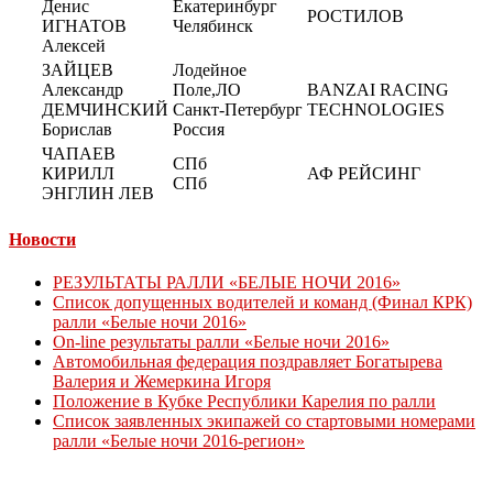
Денис
Екатеринбург
РОСТИЛОВ
ИГНАТОВ
Челябинск
Алексей
ЗАЙЦЕВ
Лодейное
Александр
Поле,ЛО
BANZAI RACING
ДЕМЧИНСКИЙ
Санкт-Петербург
TECHNOLOGIES
Борислав
Россия
ЧАПАЕВ
СПб
КИРИЛЛ
АФ РЕЙСИНГ
СПб
ЭНГЛИН ЛЕВ
Новости
РЕЗУЛЬТАТЫ РАЛЛИ «БЕЛЫЕ НОЧИ 2016»
Список допущенных водителей и команд (Финал КРК)
ралли «Белые ночи 2016»
On-line результаты ралли «Белые ночи 2016»
Автомобильная федерация поздравляет Богатырева
Валерия и Жемеркина Игоря
Положение в Кубке Республики Карелия по ралли
Список заявленных экипажей со стартовыми номерами
ралли «Белые ночи 2016-регион»